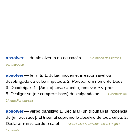
absolver
— de absolveu o da acusação …
Dicionario dos verbos
portugueses
absolver
— |ê| v. tr. 1. Julgar inocente, irresponsável ou
desobrigado da culpa imputada. 2. Perdoar em nome de Deus.
3. Desobrigar. 4. [Antigo] Levar a cabo, resolver. • v. pron.
5. Desligar se (de compromissos) desculpando se …
Dicionário da
Língua Portuguesa
absolver
— verbo transitivo 1. Declarar (un tribunal) la inocencia
de [un acusado]: El tribunal supremo le absolvió de toda culpa. 2.
Declarar (un sacerdote catól …
Diccionario Salamanca de la Lengua
Española