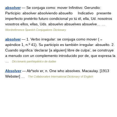
absolver
— Se conjuga como: mover Infinitivo: Gerundio:
Participio: absolver absolviendo absuelto Indicativo presente
imperfecto pretérito futuro condicional yo tú él, ella, Ud. nosotros
vosotros ellos, ellas, Uds. absuelvo absuelves absuelve… …
Wordreference Spanish Conjugations Dictionary
absolver
— 1. Verbo irregular: se conjuga como mover (→
apéndice 1, n.º 41). Su participio es también irregular: absuelto. 2.
Cuando significa ‘declarar [a alguien] libre de culpa’, se construye
a menudo con un complemento introducido por de, que expresa la
…
Diccionario panhispánico de dudas
Absolver
— Ab*solv er, n. One who absolves. Macaulay. [1913
Webster] …
The Collaborative International Dictionary of English