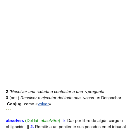
2
*Resolver una
↘
duda o contestar a una
↘
pregunta.
3
(ant.)
Resolver o ejecutar del todo una
↘
cosa.
≃
Despachar.
⃞
Conjug.
como «
volver
».
* * *
absolver
.
(Del lat.
absolvĕre
).
tr.
Dar por libre de algún cargo u
obligación. ||
2.
Remitir a un penitente sus pecados en el tribunal