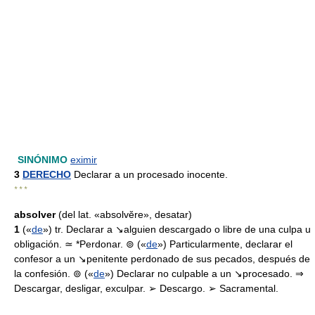
SINÓNIMO
eximir
3
DERECHO
Declarar a un procesado inocente.
* * *
absolver
(del lat. «absolvĕre», desatar)
1
(«
de
») tr. Declarar a ↘alguien descargado o libre de una culpa u
obligación. ≃ *Perdonar. ⊚ («
de
») Particularmente, declarar el
confesor a un ↘penitente perdonado de sus pecados, después de
la confesión. ⊚ («
de
») Declarar no culpable a un ↘procesado. ⇒
Descargar, desligar, exculpar. ➢ Descargo. ➢ Sacramental.