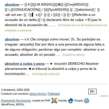
absolver
— {{＃}}{{LM A00241}}{{〓}} {{ConjA00241}}
{{＼}}CONJUGACIÓN{{／}}{{SynA00245}} {{［}}absolver{{］}}
‹ab·sol·ver› {{《}}▍ v.{{》}} {{＜}}1{{＞}} {{♂}}Referido a un
acusado de un delito,{{♀}} declararlo libre de culpa: • El juez lo
absolvió de la acusación de… …
Diccionario de uso del español actual con
sinónimos y antónimos
absolver
— v tr (Se conjuga como mover; 2c. Su participio es
irregular: absuelto) Dar por libre a una persona de alguna falta o
de alguna obligación; perdonar algo por completo: absolver a un
acusado, absolver de un pecado …
Español en México
absolver a culpa y pena
— ► locución DERECHO Absolver
plenariamente: ■ el tribunal la absolvió a culpa y pena de la
incriminación …
Enciclopedia Universal
© Academic, 2000-2026
18+
Contacte con nosotros:
Apoyo técnico
,
Publicidad
Exportación Diccionarios
, creado en PHP,
Joomla,
Drupal,
WordPress, MODx.