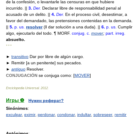
de la confesión, o levantarle las censuras en que hubiere
incurrido. ||
3.
Der.
Declarar libre de responsabilidad penal al
acusado de un delito. ||
4.
Der.
En el proceso civil, desestimar, a
favor del demandado, las pretensiones contenidas en la demanda.
||
5.
p. us.
resolver
(ǁ dar solución a una duda). ||
6.
p. us.
Cumplir
algo, ejecutarlo del todo. ¶ MORF.
conjug. c.
mover
;
part. irreg.
absuelto.
* * *
►
transitivo
Dar por libre de algún cargo.
► Remitir [a un penitente] sus pecados.
►
antiguo
Resolver.
CONJUGACIÓN
se conjuga como: [
MOVER
]
Enciclopedia Universal
.
2012
.
Игры ⚽
Нужен реферат?
Sinónimos
:
exculpar
,
eximir
,
perdonar
,
condonar
,
indultar
,
sobreseer
,
remitir
Antónimos
: