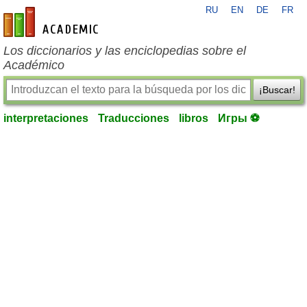
RU
EN
DE
FR
es-academic.com
Los diccionarios y las enciclopedias sobre el
Académico
¡Buscar!
interpretaciones
Traducciones
libros
Игры ⚽